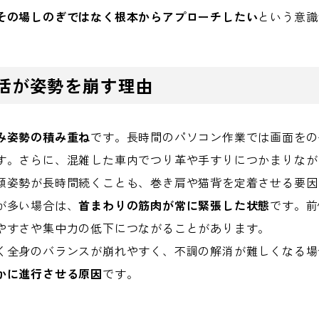
その場しのぎではなく根本からアプローチしたい
という意識
活が姿勢を崩す理由
み姿勢の積み重ね
です。長時間のパソコン作業では画面をの
す。さらに、混雑した車内でつり革や手すりにつかまりなが
傾姿勢が長時間続くことも、巻き肩や猫背を定着させる要因
が多い場合は、
首まわりの筋肉が常に緊張した状態
です。前
やすさや集中力の低下につながることがあります。
く全身のバランスが崩れやすく、不調の解消が難しくなる場
かに進行させる原因
です。