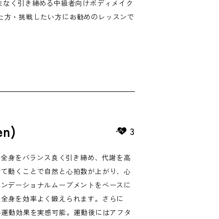
まなく引き締める中級者向けボディメイク
てきた方・挑戦したい方にお勧めのレッスンで
en)
3
ログラムは、全身をバランス良く引き締め、代謝を高
せて動くことで自然と心拍数が上がり、心
ァンデーショナルムーブメントをベースに
、全身を効率よく鍛えられます。さらに
い運動効果を実感可能。運動後にはアフタ