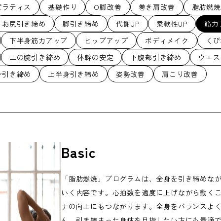
ピラティス
基礎作り
O脚改善
巻き肩改善
脂肪燃焼
お尻引き締め
脚引き締め
代謝UP
柔軟性UP
筋力
下半身筋力アップ
ヒップアップ
ボディメイク
くび
二の腕引き締め
体幹の安定
下腹部引き締め
ウエス
身引き締め
上半身引き締め
姿勢改善
肩こり改善
Basic
「脂肪燃焼」プログラムは、全身を引き締めな
いく内容です。心拍数を適度に上げながら動く
ナの向上にもつながります。全身をバランスよ
ん、引き締まった身体を目指したい方にも最適