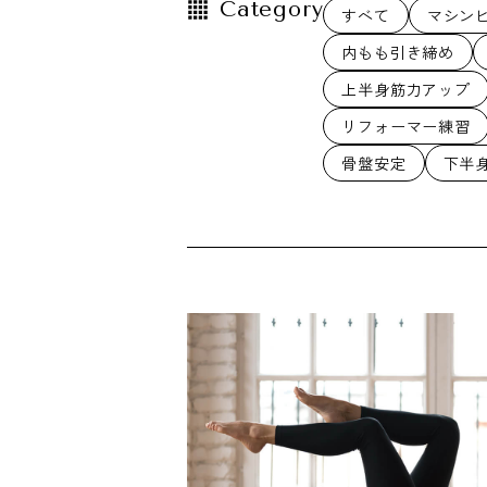
Category
すべて
マシン
内もも引き締め
上半身筋力アップ
リフォーマー練習
骨盤安定
下半