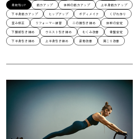
柔軟性UP
筋力アップ
体幹の筋力アップ
上半身筋力アップ
下半身筋力アップ
ヒップアップ
ボディメイク
くびれ作り
歪み修正
リフォーマー練習
二の腕引き締め
体幹の安定
下腹部引き締め
ウエスト引き締め
むくみ改善
骨盤安定
下半身引き締め
上半身引き締め
姿勢改善
肩こり改善