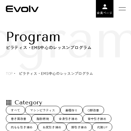
ogram
会員ページ
Program
ピラティス・EMS中心のレッスンプログラム
TOP
ピラティス・EMS中心のレッスンプログラム
Category
すべて
マシンピラティス
基礎作り
O脚改善
巻き肩改善
脂肪燃焼
全身引き締め
背中引き締め
内もも引き締め
お尻引き締め
脚引き締め
代謝UP