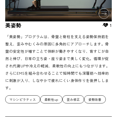
美姿勢
1
「美姿勢」プログラムは、骨盤と脊柱を支える姿勢保持筋を
整え、歪みやむくみの原因に多角的にアプローチします。骨
盤の安定性が増すことで体幹が働きやすくなり、背すじが自
然と伸び、日常の立ち姿・座り姿まで美しく変化。循環が促
され代謝UPや冷えの軽減、柔軟性の向上にもつながります。
さらにEMSを組み合わせることで短時間でも深層筋へ効率的
に刺激が入り、しなやかで疲れにくい身体作りを後押ししま
す。
マシンピラティス
柔軟性up
歪み修正
姿勢改善