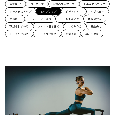
柔軟性UP
筋力アップ
体幹の筋力アップ
上半身筋力アップ
下半身筋力アップ
ヒップアップ
ボディメイク
くびれ作り
歪み修正
リフォーマー練習
二の腕引き締め
体幹の安定
下腹部引き締め
ウエスト引き締め
むくみ改善
骨盤安定
下半身引き締め
上半身引き締め
姿勢改善
肩こり改善