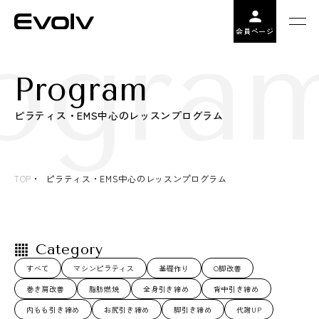
ogra
会員ページ
Program
ピラティス・EMS中心のレッスンプログラム
TOP
ピラティス・EMS中心のレッスンプログラム
Category
すべて
マシンピラティス
基礎作り
O脚改善
巻き肩改善
脂肪燃焼
全身引き締め
背中引き締め
内もも引き締め
お尻引き締め
脚引き締め
代謝UP