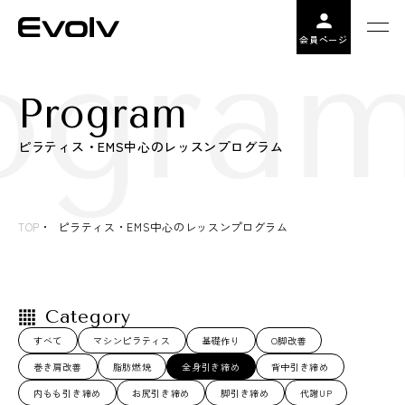
ogram
会員ページ
Program
ピラティス・EMS中心のレッスンプログラム
TOP
ピラティス・EMS中心のレッスンプログラム
Category
すべて
マシンピラティス
基礎作り
O脚改善
巻き肩改善
脂肪燃焼
全身引き締め
背中引き締め
内もも引き締め
お尻引き締め
脚引き締め
代謝UP