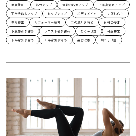
柔軟性UP
筋力アップ
体幹の筋力アップ
上半身筋力アップ
下半身筋力アップ
ヒップアップ
ボディメイク
くびれ作り
歪み修正
リフォーマー練習
二の腕引き締め
体幹の安定
下腹部引き締め
ウエスト引き締め
むくみ改善
骨盤安定
下半身引き締め
上半身引き締め
姿勢改善
肩こり改善