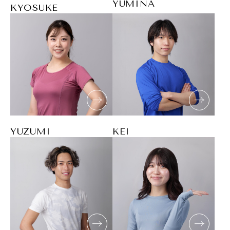
YUMINA
KYOSUKE
YUZUMI
KEI